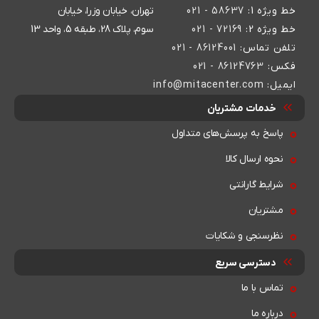
خط ویژه 1:
58637 - 021
تهران، خیابان وزرا، خیابان
خط ویژه 2:
72169 - 021
سوم، پلاک 28، طبقه 5، واحد 13
تلفن تماس:
86124001 - 021
فکس:
86124763 - 021
ایمیل:
info@mitacenter.com
خدمات مشتریان
پاسخ به پرسش‌های متداول
نحوه ارسال کالا
شرایط گارانتی
مشتریان
نظرسنجی و شکایات
دسترسی سریع
تماس با ما
درباره ما