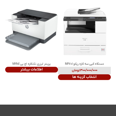
دستگاه کپی سه کاره ریکو M2701
پرینتر لیزری تک‌کاره اچ پی M211d
اطلاعات بیشتر
300/000/000
تومان
انتخاب گزینه ها