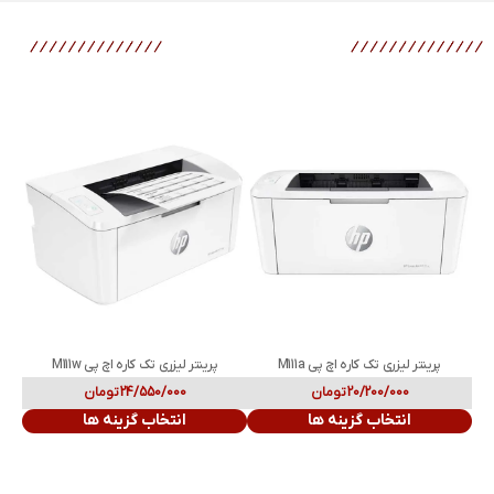
محصولات مرتبط
پرینتر لیزری تک کاره اچ پی M111a
پرینتر لیزری تک کاره اچ پی M111w
20/200/000
تومان
24/550/000
تومان
انتخاب گزینه ها
انتخاب گزینه ها