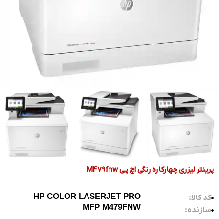
پرینتر لیزری چهارکاره رنگی اچ پی M479fnw
HP COLOR LASERJET PRO
کد کالا:
MFP M479FNW
سازنده: