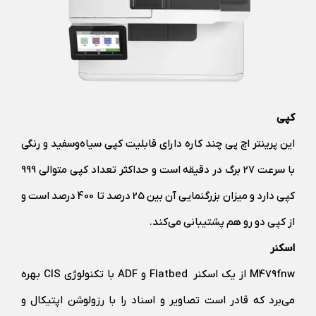
کپی
این پرینتر اچ پی چند کاره دارای قابلیت کپی سیاه‌و‌سفید و رنگی
با سرعت 27 برگ در دقیقه است و حداکثر تعداد کپی متوالی 999
کپی دارد و میزان بزرگنمایی آن بین 25 درصد تا 400 درصد است و
از کپی دو رو هم پشتیبانی می‌کند.
اسکنر
M479fnw از یک اسکنر Flatbed و ADF با تکنولوژی CIS بهره
می‌برد که قادر است تصاویر و اسناد را با رزولوشن اپتیکال و