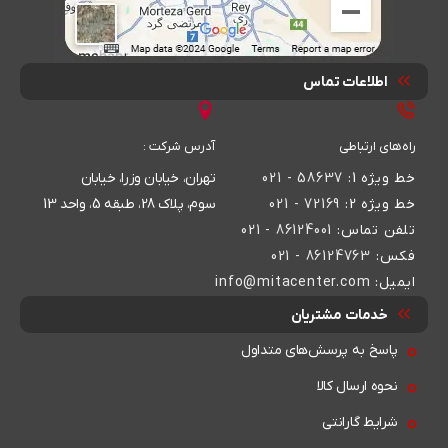
اطلاعات تماس
راه‌های ارتباطی
آدرس شرکت :
خط ویژه 1:
58637 - 021
تهران، خیابان وزرا، خیابان
خط ویژه 2:
72169 - 021
سوم، پلاک 28، طبقه 5، واحد 13
تلفن تماس:
86124001 - 021
فکس:
86124763 - 021
ایمیل:
info@mitacenter.com
خدمات مشتریان
پاسخ به پرسش‌های متداول
نحوه ارسال کالا
شرایط گارانتی