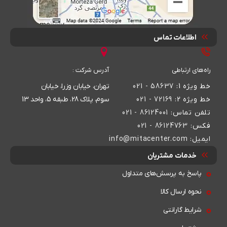
اطلاعات تماس
راه‌های ارتباطی
آدرس شرکت :
خط ویژه 1:
58637 - 021
تهران، خیابان وزرا، خیابان
خط ویژه 2:
72169 - 021
سوم، پلاک 28، طبقه 5، واحد 13
تلفن تماس:
86124001 - 021
فکس:
86124763 - 021
ایمیل:
info@mitacenter.com
خدمات مشتریان
پاسخ به پرسش‌های متداول
نحوه ارسال کالا
شرایط گارانتی