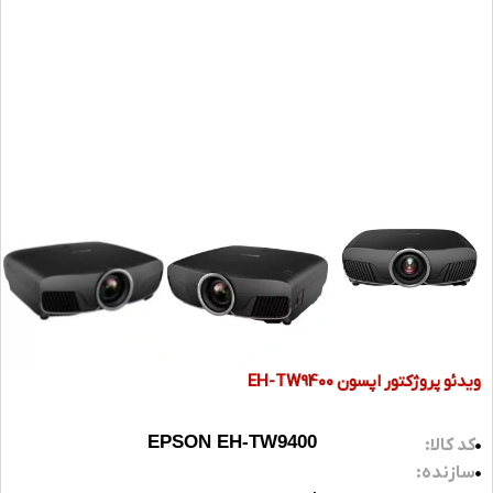
ویدئو پروژکتور اپسون EH-TW9400
EPSON EH-TW9400
کد کالا:
سازنده: