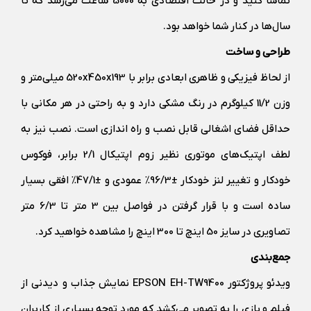
تماشا کنید و در حالت اقتصادی به 5000 ساعت می‌رسد که تا
سال‌ها در کنار شما خواهد بود.
طراحی و ساخت
از لحاظ فیزیکی و ظاهری ابعادی برابر با 520‎x450x193 میلی‌متر و
وزن 11/2 کیلوگرم در رنگ مشکی دارد و به راحتی در هر مکانی با
حداقل فضای اشغالی قابل نصب و راه اندازی است. نصب نیز به
لطف اپتیک‌های موتوری نظیر زوم اپتیکال 2/1 برابر، فوکوس
خودکار و تغییر لنز خودکار ±96/3٪ عمودی و ±47/1٪ افقی بسیار
ساده است و با قرار گرفتن در فواصل بین 3 متر تا 6/3 متر
تصاویری در سایز 50 اینچ تا 300 اینچ را مشاهده خواهید کرد.
جمع‌بندی
ویدئو پروژکتور EPSON EH-TW9400 نمایش جذاب و دیدنی از
فیلم‌ و بازی را به تصویر می‌کشد که مورد توجه بسیاری از کاربران