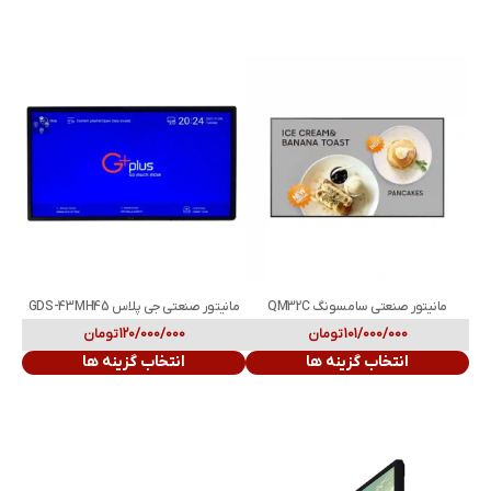
مانیتور صنعتی سامسونگ QM32C
مانیتور صنعتی جی پلاس GDS-43MH45
101/000/000
تومان
120/000/000
تومان
انتخاب گزینه ها
انتخاب گزینه ها