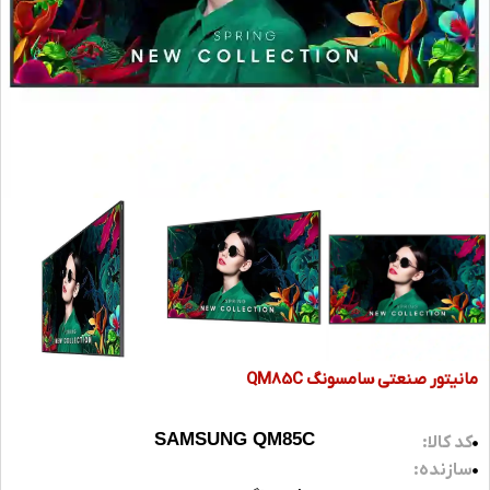
مانیتور صنعتی سامسونگ QM85C
SAMSUNG QM85C
کد کالا:
سازنده: