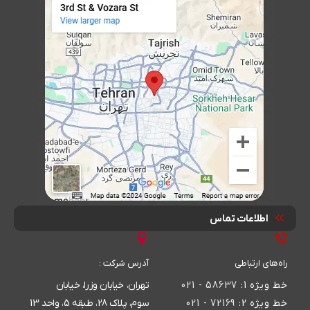
اطلاعات تماس
راه‌های ارتباطی
آدرس شرکت :
خط ویژه 1:
58637 - 021
تهران، خیابان وزرا، خیابان
خط ویژه 2:
72169 - 021
سوم، پلاک 28، طبقه 5، واحد 13