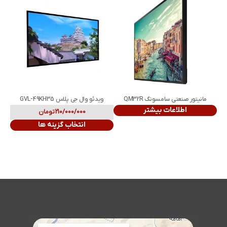
مانیتور صنعتی سامسونگ QM32R
ویدئو وال جی پلاس GVL-49KH35
اطلاعات بیشتر
210/000/000
تومان
انتخاب گزینه ها